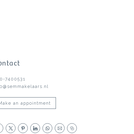
ontact
0-7400531
fo@semmakelaars.nl
Make an appointment