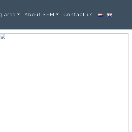
g area
About SEM
Contact us