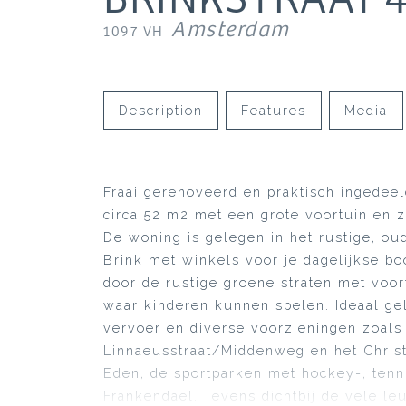
Amsterdam
1097 VH
Description
Features
Media
Fraai gerenoveerd en praktisch ingede
circa 52 m2 met een grote voortuin en z
De woning is gelegen in het rustige, o
Brink met winkels voor je dagelijkse b
door de rustige groene straten met voor
waar kinderen kunnen spelen. Ideaal gel
vervoer en diverse voorzieningen zoal
Linnaeusstraat/Middenweg en het Christ
Eden, de sportparken met hockey-, tenn
Frankendael. Tevens dichtbij de vele leu