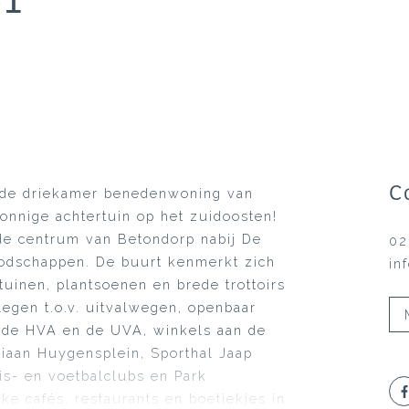
C
elde driekamer benedenwoning van
onnige achtertuin op het zuidoosten!
ude centrum van Betondorp nabij De
02
oodschappen. De buurt kenmerkt zich
in
tuinen, plantsoenen en brede trottoirs
egen t.o.v. uitvalwegen, openbaar
s de HVA en de UVA, winkels aan de
iaan Huygensplein, Sporthal Jaap
is- en voetbalclubs en Park
ke cafés, restaurants en boetiekjes in