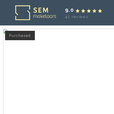
9.0
42 reviews
Purchased