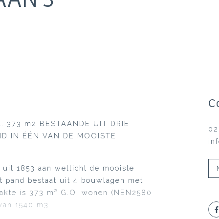
C
M
. 373 m2 BESTAANDE UIT DRIE
02
D IN ÉÉN VAN DE MOOISTE
in
 uit 1853 aan wellicht de mooiste
t pand bestaat uit 4 bouwlagen met
vlakte is 373 m² G.O. wonen (NEN2580
van 1540 m3.