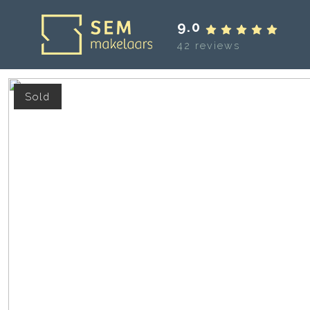
9.0
42 reviews
Sold