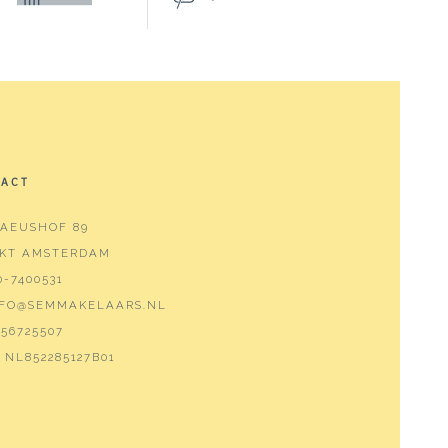
TACT
AEUSHOF 89
 KT AMSTERDAM
0-7400531
NFO@SEMMAKELAARS.NL
56725507
NL852285127B01