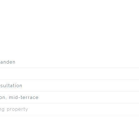
aanden
sultation
on, mid-terrace
ing property
ineuze dakbedekking, overig, pannen