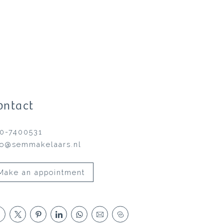
ontact
0-7400531
fo@semmakelaars.nl
Make an appointment