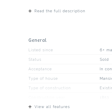
Read the full description
General
Listed since
6+ m
Status
Sold
Acceptance
In con
Type of house
Mansi
Type of construction
Exist
Construction year
1853
View all features
Type of roof
Bitum