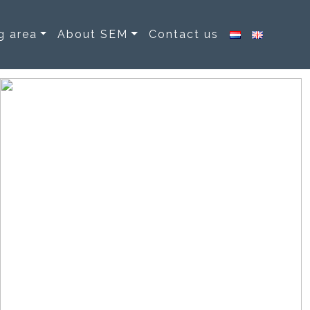
g area
About SEM
Contact us