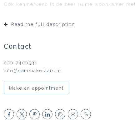
Ook kenmerkend is de zeer ruime woonkamer met
brede openslaande deuren naar het zonneterras op
het zuiden. Hier kunt u optimaal genieten van de
Read the full description
zon en de rust! Er zijn diverse mogelijkheden om
het terras te vergroten. Het grote souterrain biedt
tal van mogelijkheden, zoals praktijkruimte aan
Contact
huis, extra hobby-/slaapkamer, wasruimte,
fitnessruimte en/of tweede badkamer. Op de
020-7400531
verdieping zijn twee slaapkamers. Oorspronkelijk
info@semmakelaars.nl
zijn dit drie slaapkamers geweest. Middels een
dakopbouw, zoals u elders in de straat ziet, kunt u
Make an appointment
nog bijna 25m2 aan woonoppervlak toevoegen.
Parkeren doet u op eigen terrein. Het tuinpad is
eventueel te verbreden.
Indeling
Begane grond: Entree/hal met trappen, meterkast
en toilet; Royale woonkamer met open keuken;