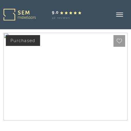
9.0
42 reviews
Purchased