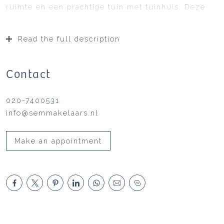
ruimte en een prachtige tuin met tuinhuis. Deze
ruime gezinswoning met een tuin van ca. 100 m2
is gelegen op eigen grond, heeft vier slaapkamers
Read the full description
en biedt volop mogelijkheden om geheel naar
eigen wens te moderniseren.
Contact
020-7400531
info@semmakelaars.nl
Make an appointment