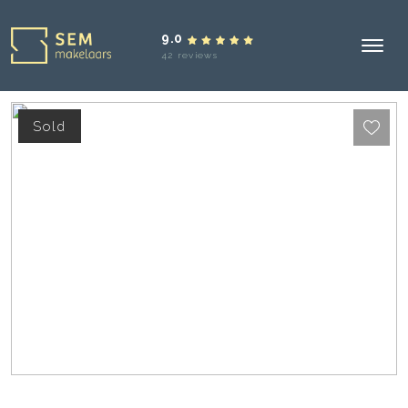
9.0
42 reviews
Sold