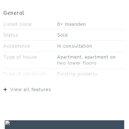
General
Listed since
6+ maanden
Status
Sold
Acceptance
In consultation
Type of house
Apartment, apartment on
two lower floors
Type of construction
Existing property
Construction year
1930
View all features
Type of roof
Bitumineuze dakbedekking,
pannen
Location
On a quiet road, sheltered
location, in residential area