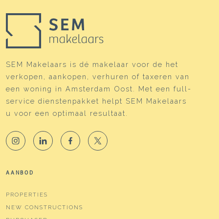
pittoreske centrum te vinden. Een aantal ‘grote
jongens’ is ook aanwezig zoals de HEMA, de
Albert Heijn en de PLUSmarkt. Cultuur snuiven
kan ook in het Piet Mondriaan theater of op diverse
evenementen. Je kunt op de fiets en met de sloep
SEM Makelaars is dé makelaar voor de het
naar de Vinkeveense Plassen, Loosdrecht of
verkopen, aankopen, verhuren of taxeren van
Amsterdam (Zuidoost, AMC, Ajax en de Ziggo
een woning in Amsterdam Oost. Met een full-
Dome). Het nieuwe Sporthuis Abcoude (zwembad
service dienstenpakket helpt SEM Makelaars
/ sportzaal) is recentelijk geopend. Het is hier top
u voor een optimaal resultaat.
wonen met of zonder kinderen!
AANBOD
PROPERTIES
NEW CONSTRUCTIONS