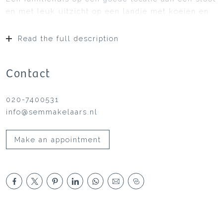
en met leuk uitzicht op een landje met koeien en
schapen.
Read the full description
Gebruiksoppervlakten:
Wonen: ca. 104 m²
Gebouw gebonden buitenruimte: ca. 0,5 m2
Contact
(overkapping entree)
Externe bergruimte: ca. 7 m²
020-7400531
Perceeloppervlakte: ca. 160 m²
info@semmakelaars.nl
Globale indeling:
Begane grond:
Make an appointment
Entree via de voortuin. Binnenkomst in de hal met
wc en meterkast/garderobekast. Door de vele
ramen is er een lichte woonkamer met eiken
(combi-plank) vloer. Vanuit de woonkamer gaat de
trap naar de eerste verdieping. Onder deze trap is
een kast gemaakt voor de voorraad en stofzuiger.