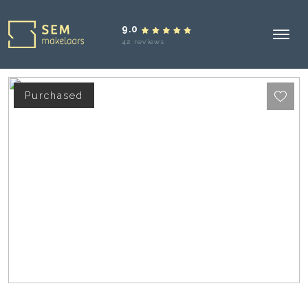
9.0
42 reviews
Purchased