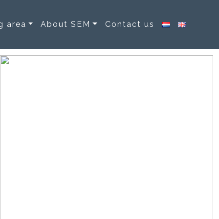
g area
About SEM
Contact us