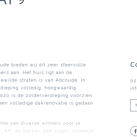
C
de bieden wij dit zeer sfeervolle
rs aan. Het huis ligt aan de
ewilde straten is van Abcoude. In
02
rdieping volledig, hoogwaardig
in
2020 is de zolderverdieping voorzien
en volledige dakrenovatie is gedaan
hte van diverse winkels voor je
 AH, de bakker, een slager, bloemist