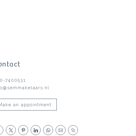
ontact
0-7400531
fo@semmakelaars.nl
Make an appointment