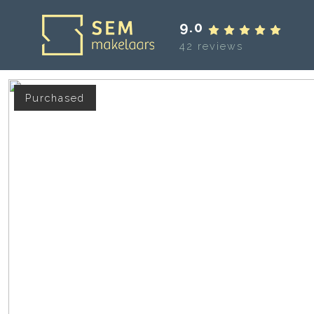
9.0
42 reviews
Purchased