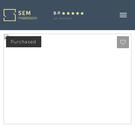
9.0
42 reviews
Purchased