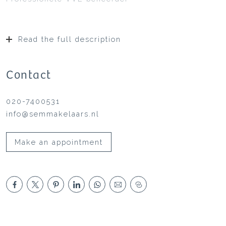
Kadastraal:
lidmaatschapsrecht 17, de woning gelegen op de
Read the full description
eerste en tweede verdieping van het registergoed
met balkon, plaatselijk bekend 1098 NS
Amsterdam, Voltaplein 58-1, kadastraal
Contact
Watergraafsmeer, sectie B, complexaanduiding
4354 A-17, uitmakende het één/twinstigste
020-7400531
onverdeeld aandeel in de gemeenschap
info@semmakelaars.nl
Erfpacht:
voortdurend recht van erfpacht, tijdvak tot en met
Make an appointment
15 juli 2055, algemene bepalingen voor
voortdurende erfpacht 1994, afgekocht tm 15 juli
2055
Er wordt verkocht “as is, where is” en omdat het
een voormalige huurwoning betreft is de niet-zelf
bewoningsclausule van toepassing.