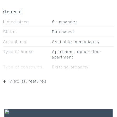
General
Listed since
6+ maanden
Status
Purchased
Acceptance
Available immediately
Type of house
Apartment, upper-floor
apartment
Type of construction
Existing property
Surfaces and volume
View all features
Living
106 m²
Other indoor space
1 m²
Building-related outside
10 m²