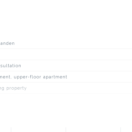
aanden
sultation
ment, upper-floor apartment
ing property
inous roofing
busy road, in residential area, unobstructed view