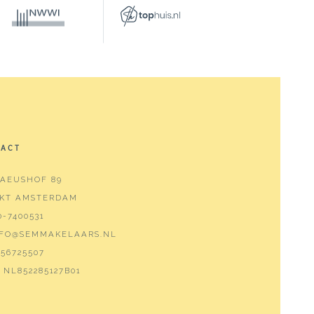
TACT
AEUSHOF 89
 KT AMSTERDAM
0-7400531
NFO@SEMMAKELAARS.NL
56725507
NL852285127B01