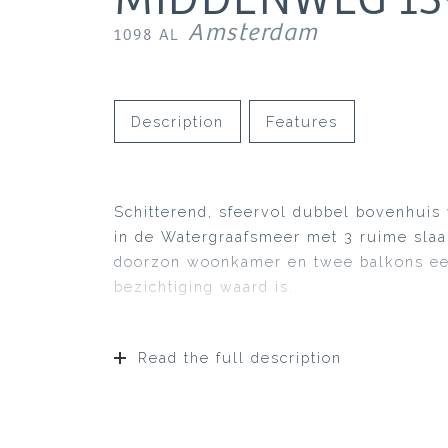
Amsterdam
1098 AL
Description
Features
Schitterend, sfeervol dubbel bovenhuis
in de Watergraafsmeer met 3 ruime sla
doorzon woonkamer en twee balkons ee
bezichtiging waard is.
Read the full description