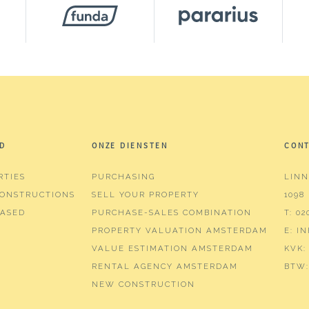
²
m³
D
ONZE DIENSTEN
CON
ms (3 bedrooms)
RTIES
PURCHASING
LINN
hroom
ONSTRUCTIONS
SELL YOUR PROPERTY
1098
r, toilet, washbasin
ASED
PURCHASE-SALES COMBINATION
T:
02
PROPERTY VALUATION AMSTERDAM
E:
I
VALUE ESTIMATION AMSTERDAM
KVK:
h balcony, mechanical ventilation, tv cable
RENTAL AGENCY AMSTERDAM
BTW:
NEW CONSTRUCTION