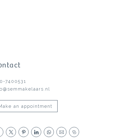
ontact
0-7400531
fo@semmakelaars.nl
Make an appointment