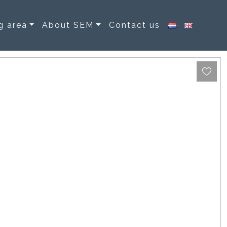
g area
About SEM
Contact us