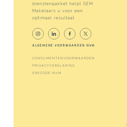
dienstenpakket helpt SEM
Energy label
D
Makelaars u voor een
optimaal resultaat.
Isolation
Doubl
Heating
Boile
Hot water
Boile
ALGEMENE VOORWAARDEN NVM
Boiler
Remeh
CONSUMENTENVOORWAARDEN
PRIVACYVERKLARING
Cadastral data
ERECODE NVM
Plotname
Water
Ownership situation
Full 
Plot
WTG0
Parking
Type of parking
Paid 