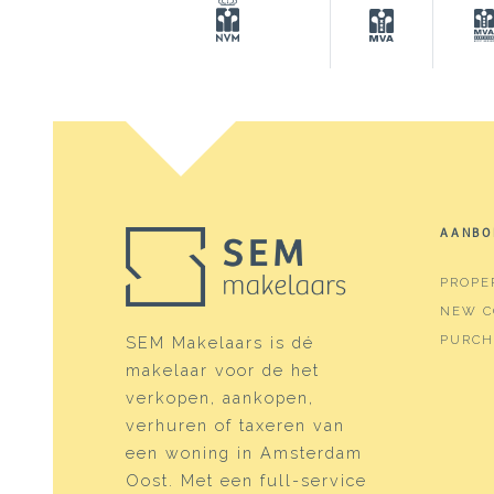
Surfaces and volume
Living
122 m
Building-related outside
17 m²
Capacity
400 
Layout
AANBO
Number of rooms
4 roo
PROPE
Number of bathrooms
1 bat
NEW C
Bathroom amenities
Showe
PURCH
SEM Makelaars is dé
makelaar voor de het
Number of floors
2
verkopen, aankopen,
Services
Frenc
verhuren of taxeren van
een woning in Amsterdam
Energy
Oost. Met een full-service