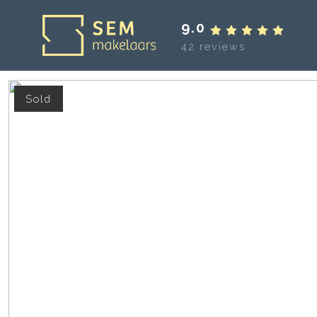
9.0
42 reviews
Sold