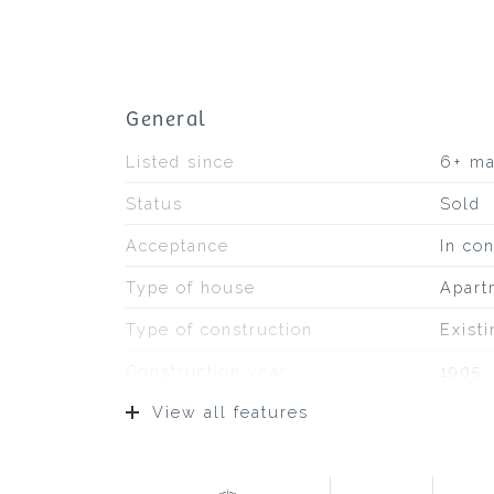
General
Listed since
6+ m
Status
Sold
Acceptance
In con
Type of house
Apart
Type of construction
Exist
Construction year
1905
View all features
Type of roof
Bitum
Location
On a 