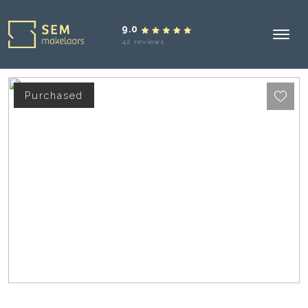
9.0
42 reviews
Purchased