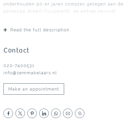
onderhouden 90-er jaren complex gelegen aan de
gezellige Albert Cuypmarkt, de entree bevindt
zich aan de Nicolaas Berchemstraat. Centraler in
De Pijp kunt u niet wonen; restaurants, café’s,
Read the full description
winkels en openbaar vervoer op loopafstand.
Gelegen op de 3e en 4e verdieping is de
bovenwoning bereikbaar middels een ruim
Contact
trappenhuis. U betreedt de woning via de
tussenverdieping welke baadt in het licht dankzij
020-7400531
de lichtkoepel die tevens de entree van het
info@semmakelaars.nl
dakterras vormt. Deze fantastische buitenruimte is
zowel vanuit de woonkamer als de keuken goed
Make an appointment
bereikbaar en biedt uitzicht over de gehele
binnenstad. Een optimale indeling met 3 goede
slaapkamers, woonkeuken, moderne badkamer,
lichte woonkamer, afzonderlijk toilet en
wasruimte; dit appartement biedt uniek
wooncomfort (volledig geïsoleerd, centrale