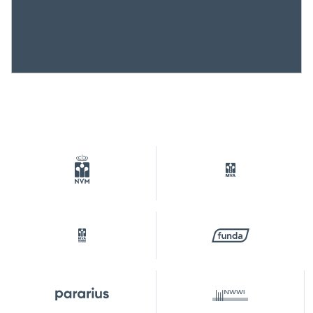
Ownership situation
Eigendom belast met
erfpacht
Plot
ASD19-W-9304
Parking
Type of parking
Paid parking, public parking,
parking permits