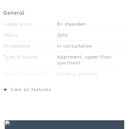
General
Listed since
6+ maanden
Status
Sold
Acceptance
In consultation
Type of house
Apartment, upper-floor
apartment
Type of construction
Existing property
Construction year
1922
View all features
Type of roof
Bitumineuze dakbedekking,
pannen
Location
On a quiet road, in the
center