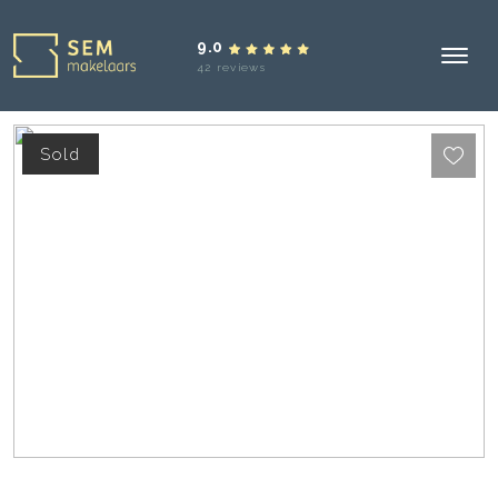
9.0
42 reviews
Sold