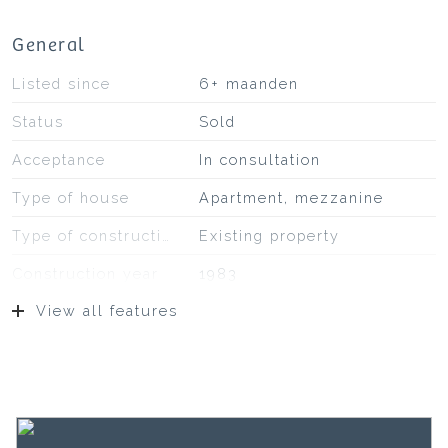
General
Listed since
6+ maanden
Status
Sold
Acceptance
In consultation
Type of house
Apartment, mezzanine
Type of construction
Existing property
Construction year
1983
View all features
Type of roof
Bituminous roofing
Location
On a quiet road, in the
center, in residential area
Surfaces and volume