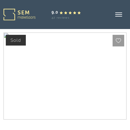
9.0
42 reviews
Sold