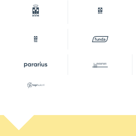
Parking
Type of parking
Paid parking, public parking,
parking permits