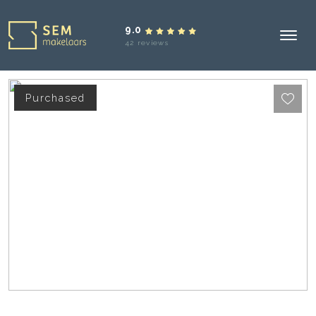
9.0
42 reviews
Purchased