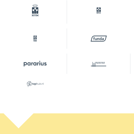
– Externe bergruimte: 9,60 m².
Dit object is met de grootste zorgvuldigheid
ingemeten volgens de Meetinstructie
Gebruiksoppervlakte Woningen (NEN 2580). Alle
verstrekte gegevens zijn met zorg samengesteld
en onzes inziens uit betrouwbare bron afkomstig.
Ten aanzien van de juistheid ervan kunnen wij
echter geen aansprakelijkheid aanvaarden. Alle
door ons verstrekte informatie is geheel
vrijblijvend en er kunnen geen rechten aan worden
ontleend.