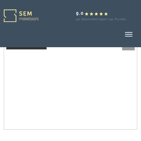
9.0
42 beoordelingen op Funda
Aangekocht