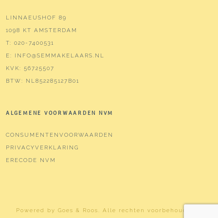
LINNAEUSHOF 89
1098 KT AMSTERDAM
T:
020-7400531
E:
INFO@SEMMAKELAARS.NL
KVK:
56725507
BTW:
NL852285127B01
ALGEMENE VOORWAARDEN NVM
CONSUMENTENVOORWAARDEN
PRIVACYVERKLARING
ERECODE NVM
Powered by
Goes & Roos
.
Alle rechten voorbehouden
. |