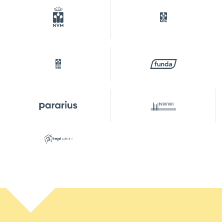
– Externe bergruimte: 9,60 m².
Dit object is met de grootste zorgvuldigheid
ingemeten volgens de Meetinstructie
Gebruiksoppervlakte Woningen (NEN 2580). Alle
verstrekte gegevens zijn met zorg samengesteld
en onzes inziens uit betrouwbare bron afkomstig.
Ten aanzien van de juistheid ervan kunnen wij
echter geen aansprakelijkheid aanvaarden. Alle
door ons verstrekte informatie is geheel
vrijblijvend en er kunnen geen rechten aan worden
ontleend.