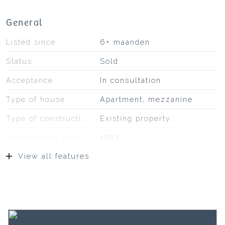
General
Listed since
6+ maanden
Status
Sold
Acceptance
In consultation
Type of house
Apartment, mezzanine
Type of construction
Existing property
Construction year
1882
View all features
Type of roof
Bitumineuze dakbedekking,
pannen
Location
On a quiet road, in the
center
Surfaces and volume