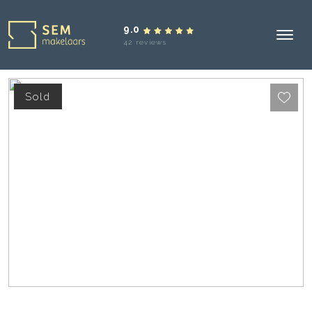
9.0
42 reviews
Sold