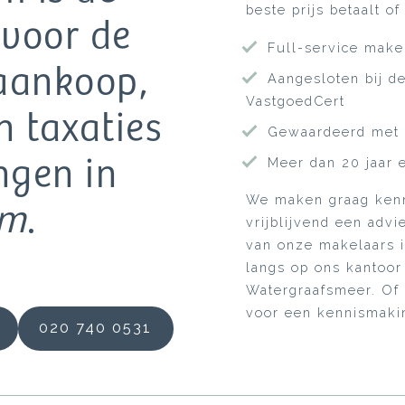
beste prijs betaalt o
 voor de
Full-service make
aankoop,
Aangesloten bij 
VastgoedCert
n taxaties
Gewaardeerd met 
ngen in
Meer dan 20 jaar e
We maken graag kenn
am
.
vrijblijvend een adv
van onze makelaars 
langs op ons kantoor
Watergraafsmeer. Of
voor een kennismakin
020 740 0531