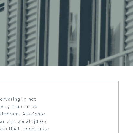
ervaring in het
edig thuis in de
terdam. Als échte
 zijn we altijd op
esultaat, zodat u de