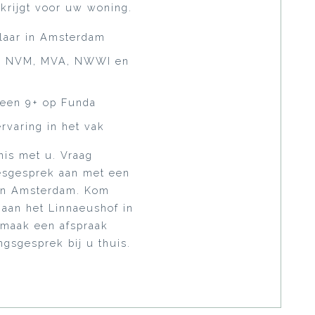
f krijgt voor uw woning.
laar in Amsterdam
de NVM, MVA, NWWI en
een 9+ op Funda
rvaring in het vak
is met u. Vraag
iesgesprek aan met een
in Amsterdam. Kom
 aan het Linnaeushof in
 maak een afspraak
gsgesprek bij u thuis.