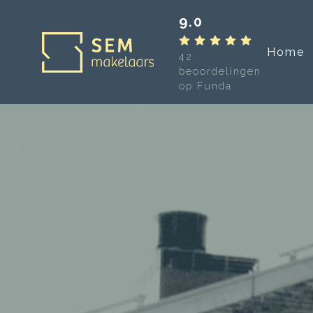
9.0
Home
42
beoordelingen
op Funda