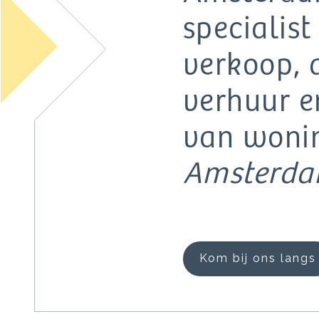
specialist
verkoop, 
verhuur e
van woni
Amsterd
Kom bij ons langs