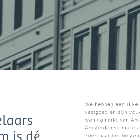
We hebben een rijke 
vastgoed en zijn voll
laars
woningmarkt van Ams
Amsterdamse makelaar
m is dé
zoek naar het beste r