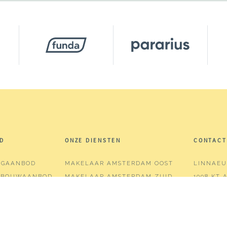
D
ONZE DIENSTEN
CONTACT
NGAANBOD
MAKELAAR AMSTERDAM OOST
LINNAEU
WBOUWAANBOD
MAKELAAR AMSTERDAM ZUID
1098 KT
PDRACHT
VERKOOP
T:
020-74
KOCHT
AANKOOP
E:
INFO@
AANKOOP-VERKOOPCOMBINATIE
KVK:
5672