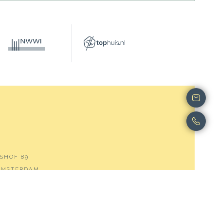
SHOF 89
 AMSTERDAM
00531
SEMMAKELAARS.NL
5507