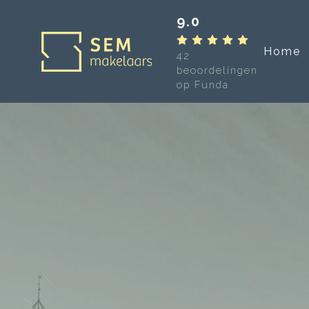
9.0
Home
42
beoordelingen
op Funda