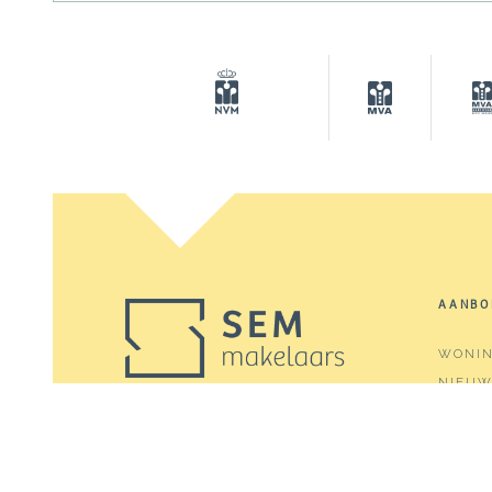
AANBO
WONI
NIEU
ZOEKO
SEM Makelaars is dé
makelaar voor de het
AANGE
verkopen, aankopen,