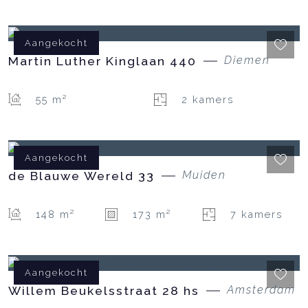
Aangekocht
Martin Luther Kinglaan
440
Diemen
55 m²
2 kamers
Aangekocht
de Blauwe Wereld
33
Muiden
148 m²
173 m²
7 kamers
Aangekocht
Willem Beukelsstraat
28
hs
Amsterdam