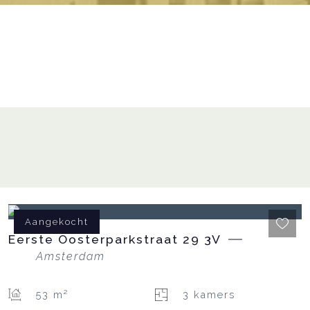
Aangekocht
Eerste Oosterparkstraat
29
3V
Amsterdam
53 m²
3 kamers