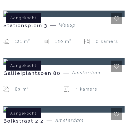
Aangekocht
Stationsplein
3
Weesp
121 m²
120 m²
6 kamers
Aangekocht
Galileiplantsoen
80
Amsterdam
83 m²
4 kamers
Aangekocht
Bolkstraat
2
2
Amsterdam