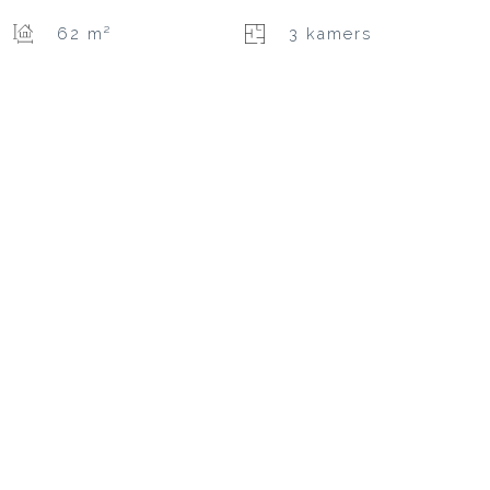
62 m²
3 kamers
AANBO