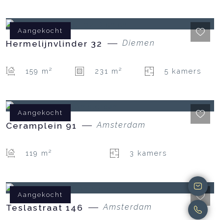
Aangekocht
Hermelijnvlinder
32
Diemen
159 m²
231 m²
5 kamers
Aangekocht
Ceramplein
91
Amsterdam
119 m²
3 kamers
Aangekocht
Teslastraat
146
Amsterdam