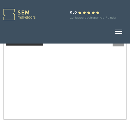
9.0
42 beoordelingen op Funda
Aangekocht