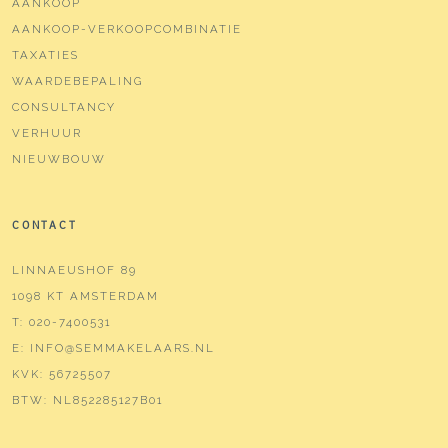
AANKOOP
AANKOOP-VERKOOPCOMBINATIE
TAXATIES
WAARDEBEPALING
CONSULTANCY
VERHUUR
NIEUWBOUW
CONTACT
LINNAEUSHOF 89
1098 KT AMSTERDAM
T:
020-7400531
E:
INFO@SEMMAKELAARS.NL
KVK:
56725507
BTW:
NL852285127B01