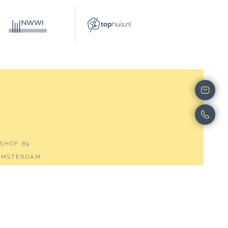
SHOF 89
 AMSTERDAM
00531
SEMMAKELAARS.NL
5507
52285127B01