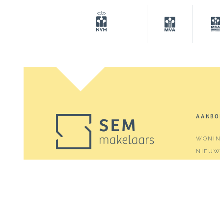
AANBO
WONI
NIEU
ZOEKO
SEM Makelaars is dé
makelaar voor de het
AANGE
verkopen, aankopen,
verhuren of taxeren van
een woning in Amsterdam