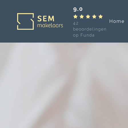
9.0
Home
42
beoordelingen
op Funda