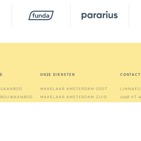
D
ONZE DIENSTEN
CONTACT
NGAANBOD
MAKELAAR AMSTERDAM OOST
LINNAEU
WBOUWAANBOD
MAKELAAR AMSTERDAM ZUID
1098 KT
PDRACHT
VERKOOP
T:
020-74
KOCHT
AANKOOP
E:
INFO@
AANKOOP-VERKOOPCOMBINATIE
KVK:
5672
TAXATIES
BTW:
NL8
WAARDEBEPALING