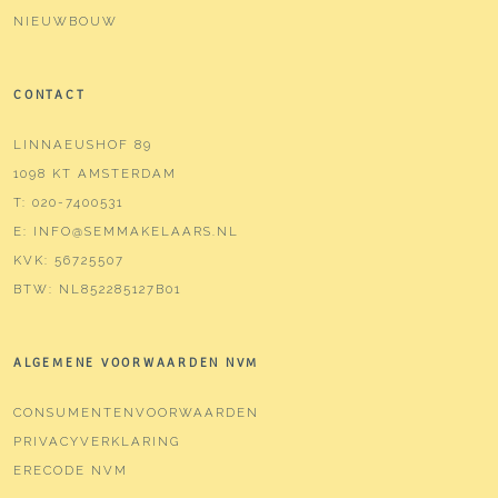
NIEUWBOUW
CONTACT
LINNAEUSHOF 89
1098 KT AMSTERDAM
T:
020-7400531
E:
INFO@SEMMAKELAARS.NL
KVK:
56725507
BTW:
NL852285127B01
ALGEMENE VOORWAARDEN NVM
CONSUMENTENVOORWAARDEN
PRIVACYVERKLARING
ERECODE NVM