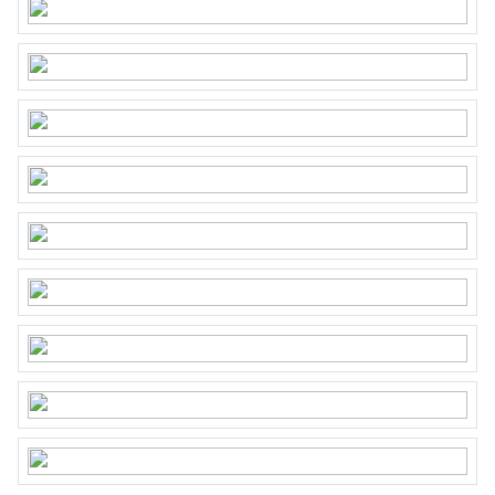
Gebouwgebonden Buitenruimte
3 m²
Externe bergruimte
12 m²
Inhoud
174 m³
Indeling
Aantal kamers
3 kamers (2 slaapkamers)
Aantal badkamers
1 badkamer
Badkamervoorzieningen
Douche, wastafel
Aantal woonlagen
1
Voorzieningen
Natuurlijke ventilatie, tv
kabel
Energie
Energielabel
D