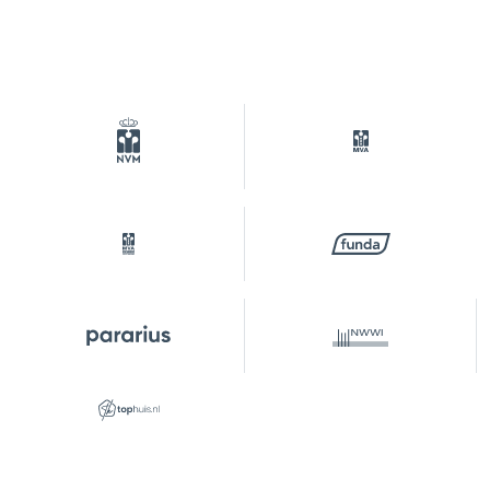
Isolatie
Dubbel glas, vloerisolatie
Verwarming
Cv ketel
Warm water
Cv ketel
Cv-ketel
Intergas Kompakt HRE (gas
gestookt combiketel uit
2014, eigendom)
Kadastrale gegevens
Perceelnaam
Amsterdam W 8772
Eigendomssituatie
Eigendom belast met
erfpacht
Perceel
ASD19-W-8772
Parkeergelegenheid