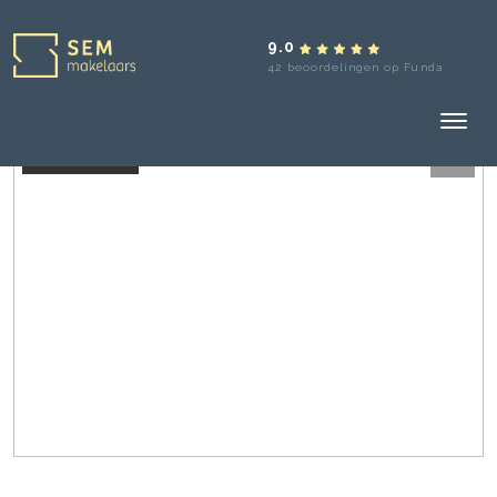
9.0
42 beoordelingen op Funda
Verkocht