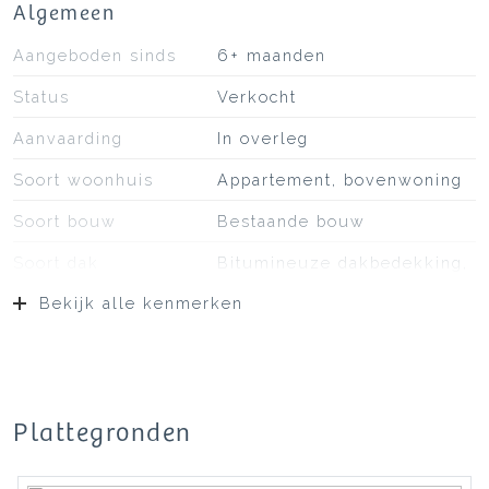
Algemeen
Aangeboden sinds
6+ maanden
Status
Verkocht
Aanvaarding
In overleg
Soort woonhuis
Appartement, bovenwoning
Soort bouw
Bestaande bouw
Soort dak
Bitumineuze dakbedekking,
pannen
Bekijk alle kenmerken
Ligging
Aan rustige weg, in
centrum, in woonwijk
Oppervlakten en inhoud
Plattegronden
Wonen
54 m²