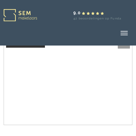
9.0
42 beoordelingen op Funda
Aangekocht