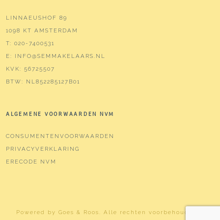
LINNAEUSHOF 89
1098 KT AMSTERDAM
T:
020-7400531
E:
INFO@SEMMAKELAARS.NL
KVK:
56725507
BTW:
NL852285127B01
ALGEMENE VOORWAARDEN NVM
CONSUMENTENVOORWAARDEN
PRIVACYVERKLARING
ERECODE NVM
Powered by
Goes & Roos
.
Alle rechten voorbehouden
. |