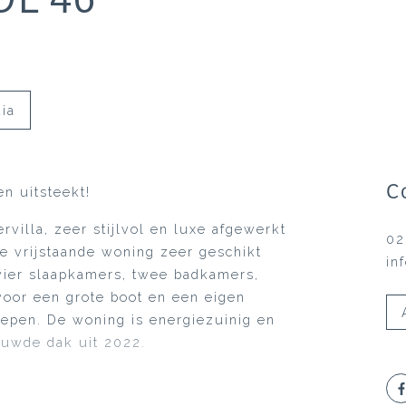
ia
C
n uitsteekt!
rvilla, zeer stijlvol en luxe afgewerkt
02
e vrijstaande woning zeer geschikt
in
vier slaapkamers, twee badkamers,
voor een grote boot en een eigen
grepen. De woning is energiezuinig en
euwde dak uit 2022.