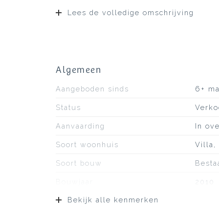
Lees de volledige omschrijving
Algemeen
Aangeboden sinds
6+ m
Status
Verko
Aanvaarding
In ov
Soort woonhuis
Villa,
Soort bouw
Besta
Bouwjaar
2010
Bekijk alle kenmerken
Ligging
Aan r