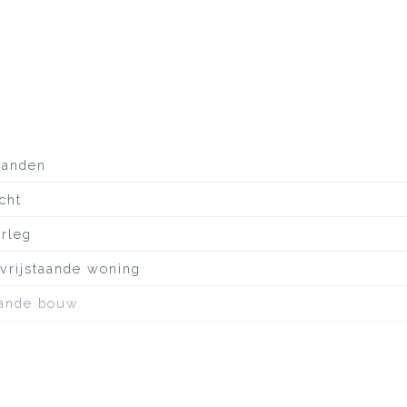
aanden
cht
erleg
 vrijstaande woning
ande bouw
ustige weg, aan water, in woonwijk