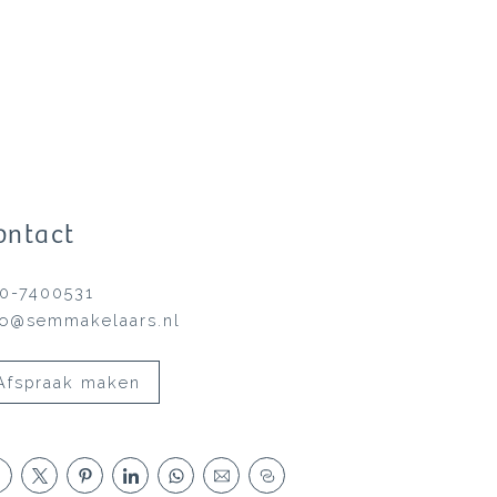
ontact
0-7400531
fo@semmakelaars.nl
Afspraak maken