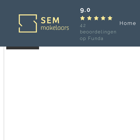
9.0
Home
42
beoordelingen
op Funda
Verkocht