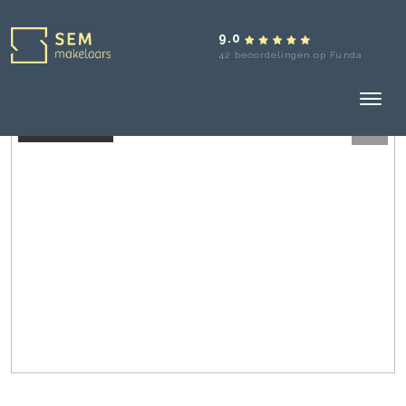
9.0
42 beoordelingen op Funda
Verkocht