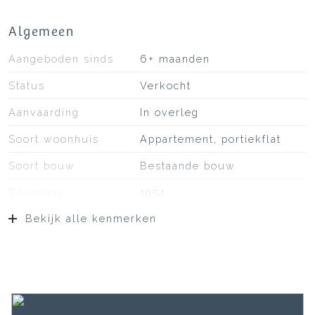
Algemeen
Aangeboden sinds
6+ maanden
Status
Verkocht
Aanvaarding
In overleg
Soort woonhuis
Appartement, portiekflat
Soort bouw
Bestaande bouw
Bouwjaar
1954
Bekijk alle kenmerken
Soort dak
Bitumineuze dakbedekking
Ligging
Aan rustige weg, in
woonwijk, vrij uitzicht
Oppervlakten en inhoud