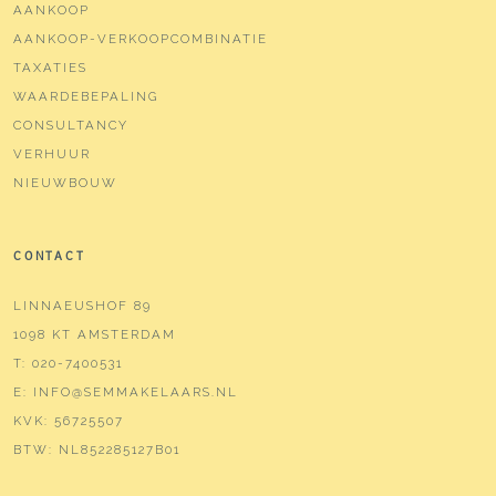
AANKOOP
AANKOOP-VERKOOPCOMBINATIE
TAXATIES
WAARDEBEPALING
CONSULTANCY
VERHUUR
NIEUWBOUW
CONTACT
LINNAEUSHOF 89
1098 KT AMSTERDAM
T:
020-7400531
E:
INFO@SEMMAKELAARS.NL
KVK:
56725507
BTW:
NL852285127B01