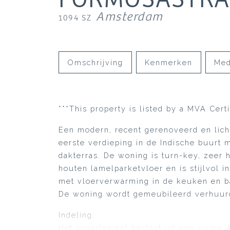
Amsterdam
1094 SZ
Omschrijving
Kenmerken
Med
***This property is listed by a MVA Certi
Een modern, recent gerenoveerd en lic
eerste verdieping in de Indische buurt
dakterras. De woning is turn-key, zeer 
houten lamelparketvloer en is stijlvol i
met vloerverwarming in de keuken en 
De woning wordt gemeubileerd verhuur
Indeling:
Het appartement bestaat uit een ruime