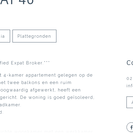
ia
Plattegronden
C
fied Expat Broker.***
ht 4-kamer appartement gelegen op de
02
 met twee balkons en een ruim
in
hoogwaardig afgewerkt, heeft een
ngericht. De woning is goed geïsoleerd,
badkamer.
d.
, lichte woonkamer met een werkkamer