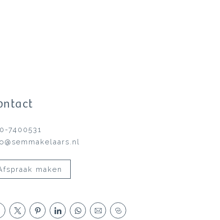
ontact
0-7400531
fo@semmakelaars.nl
Afspraak maken