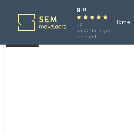
9.0
Home
42
beoordelingen
op Funda
Verhuurd