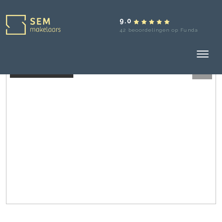
9.0
42 beoordelingen op Funda
Aangekocht