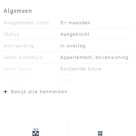
Algemeen
Aangeboden sinds
6+ maanden
Status
Aangekocht
Aanvaarding
In overleg
Soort woonhuis
Appartement, bovenwoning
Soort bouw
Bestaande bouw
Bouwjaar
1901
Bekijk alle kenmerken
Ligging
Aan rustige weg, in
woonwijk
Oppervlakten en inhoud
Wonen
71 m²