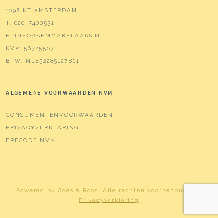
1098 KT AMSTERDAM
T:
020-7400531
E:
INFO@SEMMAKELAARS.NL
KVK:
56725507
BTW:
NL852285127B01
ALGEMENE VOORWAARDEN NVM
CONSUMENTENVOORWAARDEN
PRIVACYVERKLARING
ERECODE NVM
Powered by
Goes & Roos
.
Alle rechten voorbehouden
. |
Privacyverklaring