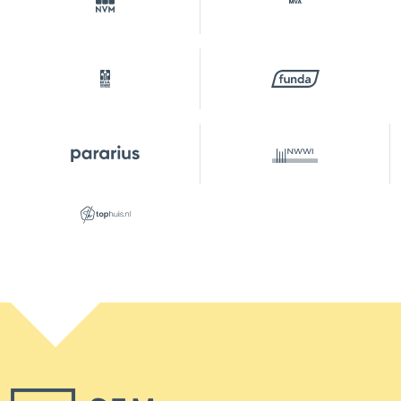
Gebouwgebonden Buitenruimte
6 m²
Inhoud
240 m³
Indeling
Voorzieningen
Tv kabel
Energie
Energielabel
E
Isolatie
Dakisolatie, dubbel glas,
muurisolatie, vloerisolatie
Verwarming
Cv ketel
Warm water
Cv ketel
Parkeergelegenheid