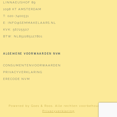
LINNAEUSHOF 89
1098 KT AMSTERDAM
T:
020-7400531
E:
INFO@SEMMAKELAARS.NL
KVK:
56725507
BTW:
NL852285127B01
ALGEMENE VOORWAARDEN NVM
CONSUMENTENVOORWAARDEN
PRIVACYVERKLARING
ERECODE NVM
Powered by
Goes & Roos
.
Alle rechten voorbehouden
. |
Privacyverklaring