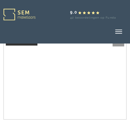
9.0
42 beoordelingen op Funda
Verhuurd