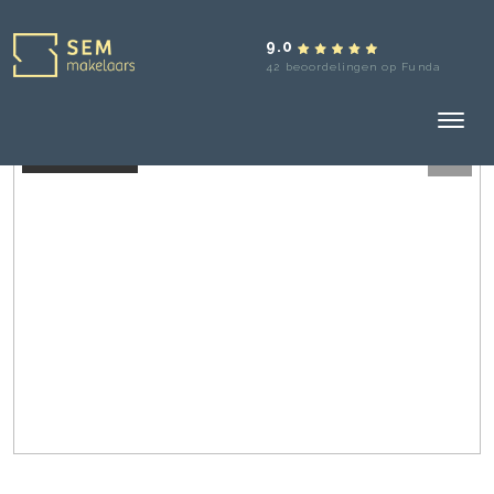
9.0
42 beoordelingen op Funda
Verkocht