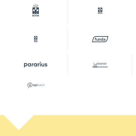
Parkeergelegenheid
Soort parkeergelegenheid
Betaald parkeren, openbaar
parkeren,
parkeervergunningen