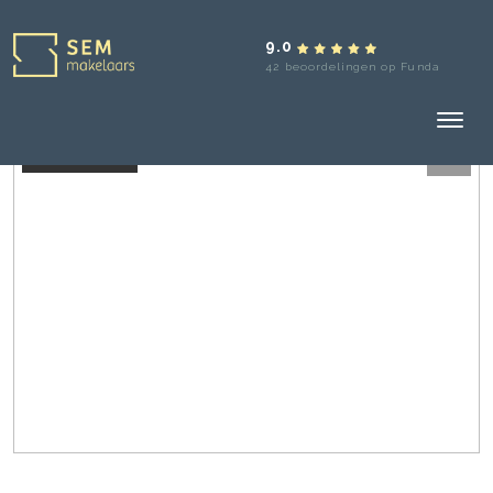
9.0
42 beoordelingen op Funda
Verkocht