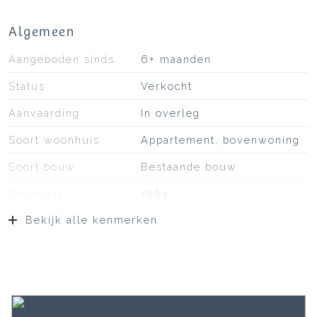
Algemeen
Aangeboden sinds
6+ maanden
Status
Verkocht
Aanvaarding
In overleg
Soort woonhuis
Appartement, bovenwoning
Soort bouw
Bestaande bouw
Bouwjaar
1964
Bekijk alle kenmerken
Soort dak
Bitumineuze dakbedekking
Ligging
Aan rustige weg, in
woonwijk, vrij uitzicht
Oppervlakten en inhoud