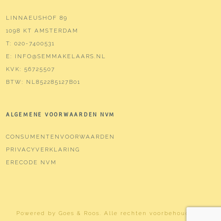
LINNAEUSHOF 89
1098 KT AMSTERDAM
T:
020-7400531
E:
INFO@SEMMAKELAARS.NL
KVK:
56725507
BTW:
NL852285127B01
ALGEMENE VOORWAARDEN NVM
CONSUMENTENVOORWAARDEN
PRIVACYVERKLARING
ERECODE NVM
Powered by
Goes & Roos
.
Alle rechten voorbehouden
. |