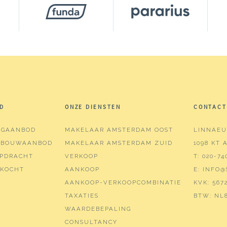
³
ers (1 slaapkamer)
D
ONZE DIENSTEN
CONTACT
kamer
NGAANBOD
MAKELAAR AMSTERDAM OOST
LINNAEU
pdouche, toilet, wastafelmeubel
WBOUWAANBOD
MAKELAAR AMSTERDAM ZUID
1098 KT
PDRACHT
VERKOOP
T:
020-74
KOCHT
AANKOOP
E:
INFO@
 balkon, mechanische ventilatie
AANKOOP-VERKOOPCOMBINATIE
KVK:
5672
TAXATIES
BTW:
NL8
WAARDEBEPALING
l glas, vloerisolatie
CONSULTANCY