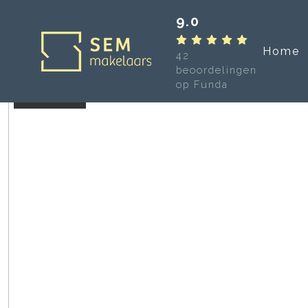
9.0
Home
42
beoordelingen
op Funda
Verkocht