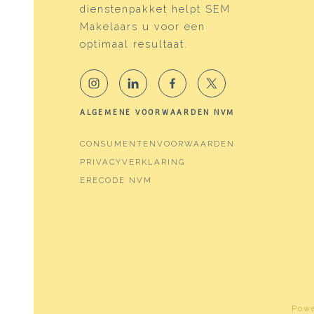
dienstenpakket helpt SEM
Verwarming
Cv ke
Makelaars u voor een
Warm water
Cv ke
optimaal resultaat.
Cv-ketel
Remeh
Kadastrale gegevens
ALGEMENE VOORWAARDEN NVM
Perceelnaam
Amste
CONSUMENTENVOORWAARDEN
Eigendomssituatie
Volle
PRIVACYVERKLARING
ERECODE NVM
Parkeergelegenheid
Soort parkeergelegenheid
Betaa
Pow