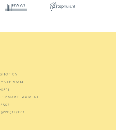
SHOF 89
 AMSTERDAM
00531
SEMMAKELAARS.NL
5507
52285127B01