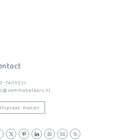
ontact
0-7400531
fo@semmakelaars.nl
Afspraak maken