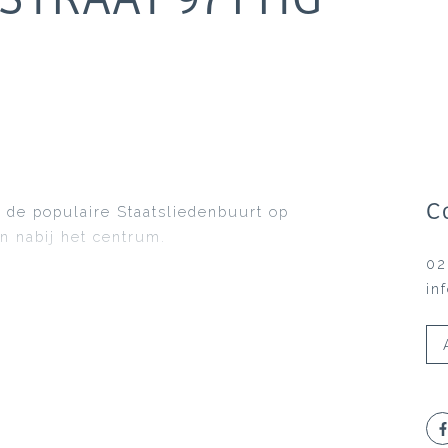
C
 de populaire Staatsliedenbuurt op
n nabij het centrum.
02
in