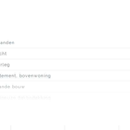
aanden
cht
erleg
tement, bovenwoning
ande bouw
ineuze dakbedekking
ustige weg, in centrum, in woonwijk