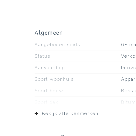
Algemeen
Aangeboden sinds
6+ m
Status
Verko
Aanvaarding
In ov
Soort woonhuis
Appar
Soort bouw
Besta
Soort dak
Bitum
Bekijk alle kenmerken
Ligging
Aan r
Oppervlakten en inhoud