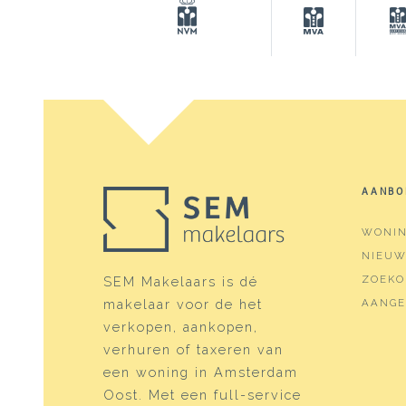
Wonen
39 m²
Gebouwgebonden Buitenruimte
11 m²
Inhoud
128 m
Indeling
Aantal kamers
2 kam
AANBO
Aantal badkamers
1 bad
WONI
Badkamervoorzieningen
Inloo
NIEU
Aantal woonlagen
1
ZOEKO
SEM Makelaars is dé
makelaar voor de het
AANGE
Voorzieningen
Frans
verkopen, aankopen,
verhuren of taxeren van
Energie
een woning in Amsterdam
Isolatie
Dubbe
Oost. Met een full-service