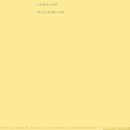
VERHUUR
tel
NIEUWBOUW
tel
a (gas gestookt combiketel uit 2020, eigendom)
rdan Y 3828
 eigendom
ld parkeren, openbaar parkeren, parkeervergunningen
ered by
Goes & Roos
.
Alle rechten voorbehouden
. |
Privacyverkl