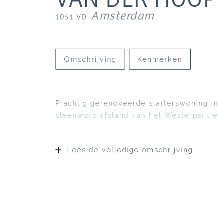
Amsterdam
1051 VD
Omschrijving
Kenmerken
Prachtig gerenoveerde starterswoning in
steenworp afstand van het Westerpark e
Lees de volledige omschrijving