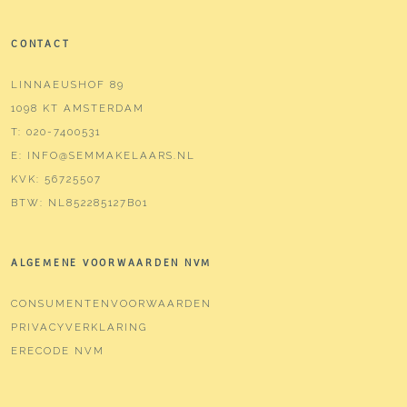
CONTACT
LINNAEUSHOF 89
1098 KT AMSTERDAM
T:
020-7400531
E:
INFO@SEMMAKELAARS.NL
KVK:
56725507
BTW:
NL852285127B01
ALGEMENE VOORWAARDEN NVM
CONSUMENTENVOORWAARDEN
PRIVACYVERKLARING
ERECODE NVM