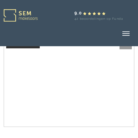
9.0
42 beoordelingen op Funda
Verhuurd