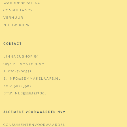
WAARDEBEPALING
CONSULTANCY
VERHUUR
NIEUWBOUW
CONTACT
LINNAEUSHOF 89
1098 KT AMSTERDAM
T:
020-7400531
E:
INFO@SEMMAKELAARS.NL
KVK:
56725507
BTW:
NL852285127B01
ALGEMENE VOORWAARDEN NVM
CONSUMENTENVOORWAARDEN