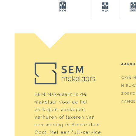
Oppervlakten en inhoud
Wonen
131 m
Gebouwgebonden Buitenruimte
17 m²
Externe bergruimte
7 m²
Perceel
164 m
Inhoud
550 m
AANBO
WONI
Indeling
NIEU
Aantal kamers
5 kam
ZOEKO
SEM Makelaars is dé
makelaar voor de het
AANGE
Aantal badkamers
2 bad
verkopen, aankopen,
Badkamervoorzieningen
Douche
verhuren of taxeren van
een woning in Amsterdam
Aantal woonlagen
3
Oost. Met een full-service