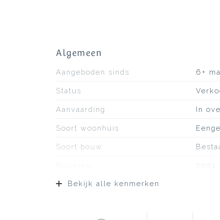
Algemeen
Aangeboden sinds
6+ m
Status
Verko
Aanvaarding
In ov
Soort woonhuis
Eenge
Soort bouw
Besta
Bouwjaar
2001
Bekijk alle kenmerken
Soort dak
Pann
Ligging
Aan r