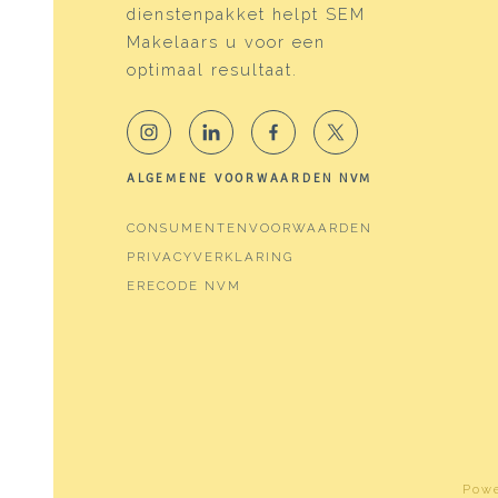
Voorzieningen
Mecha
dienstenpakket helpt SEM
Makelaars u voor een
Energie
optimaal resultaat.
Energielabel
A+
Isolatie
Volle
ALGEMENE VOORWAARDEN NVM
Verwarming
Stads
CONSUMENTENVOORWAARDEN
Warm water
Stads
PRIVACYVERKLARING
ERECODE NVM
Kadastrale gegevens
Perceelnaam
Water
Oppervlakte
164 m
Eigendomssituatie
Eigen
Perceel
WTG0
Pow