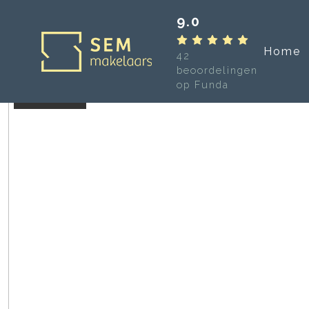
9.0
Home
42
beoordelingen
op Funda
Verkocht