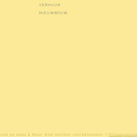
nische ventilatie, tv kabel, zonnepanelen
VERHUUR
NIEUWBOUW
dig geisoleerd
verwarming, vloerverwarming gedeeltelijk
verwarming
graafsmeer B 4566
²
dom belast met erfpacht
2-B-4566
ered by
Goes & Roos
.
Alle rechten voorbehouden
. |
Privacyverkl