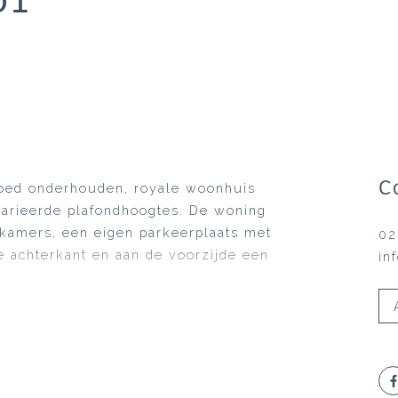
C
goed onderhouden, royale woonhuis
varieerde plafondhoogtes. De woning
dkamers, een eigen parkeerplaats met
02
de achterkant en aan de voorzijde een
in