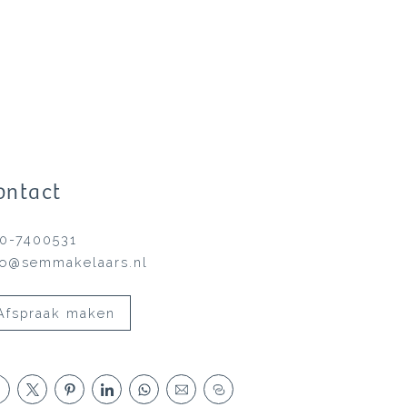
ontact
0-7400531
fo@semmakelaars.nl
Afspraak maken