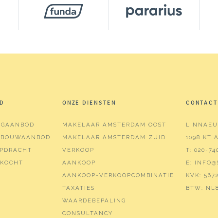
²
²
³
D
ONZE DIENSTEN
CONTACT
NGAANBOD
MAKELAAR AMSTERDAM OOST
LINNAEU
WBOUWAANBOD
MAKELAAR AMSTERDAM ZUID
1098 KT
ers (4 slaapkamers)
PDRACHT
VERKOOP
T:
020-74
KOCHT
AANKOOP
E:
INFO@
kamers
AANKOOP-VERKOOPCOMBINATIE
KVK:
5672
, ligbad, toilet, wastafel
TAXATIES
BTW:
NL8
WAARDEBEPALING
CONSULTANCY