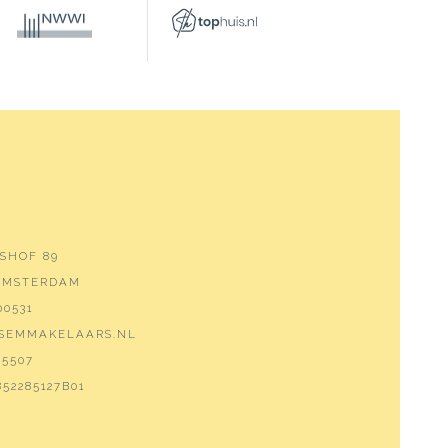
SHOF 89
 AMSTERDAM
00531
SEMMAKELAARS.NL
5507
52285127B01