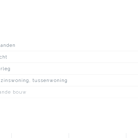
aanden
cht
erleg
zinswoning, tussenwoning
ande bouw
en
ustige weg, aan water, in woonwijk