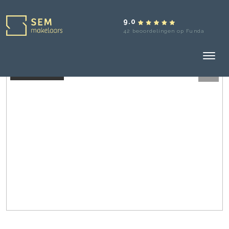
9.0
42 beoordelingen op Funda
Verkocht