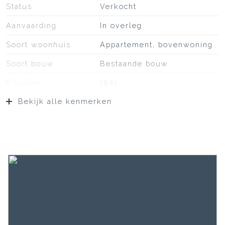
Status
Verkocht
Aanvaarding
In overleg
Soort woonhuis
Appartement, bovenwoning
Soort bouw
Bestaande bouw
Bouwjaar
1931
Bekijk alle kenmerken
Ligging
Aan rustige weg, aan water,
in woonwijk
Oppervlakten en inhoud
Wonen
114 m²
Gebouwgebonden Buitenruimte
21 m²
Externe bergruimte
1 m²
Inhoud
408 m³