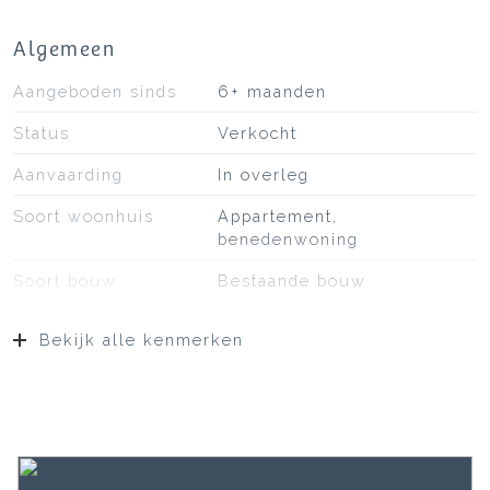
Algemeen
Aangeboden sinds
6+ maanden
Status
Verkocht
Aanvaarding
In overleg
Soort woonhuis
Appartement,
benedenwoning
Soort bouw
Bestaande bouw
Bouwjaar
1954
Bekijk alle kenmerken
Soort dak
Bitumineuze dakbedekking
Ligging
Aan rustige weg, in
woonwijk
Oppervlakten en inhoud