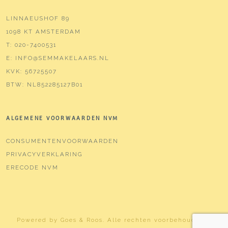
LINNAEUSHOF 89
1098 KT AMSTERDAM
T:
020-7400531
E:
INFO@SEMMAKELAARS.NL
KVK:
56725507
BTW:
NL852285127B01
ALGEMENE VOORWAARDEN NVM
CONSUMENTENVOORWAARDEN
PRIVACYVERKLARING
ERECODE NVM
Powered by
Goes & Roos
.
Alle rechten voorbehouden
. |