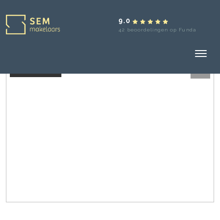
9.0
42 beoordelingen op Funda
Verkocht