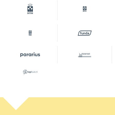
erfpacht
Perceel
WTG02-A-4887
Buitenruimte
Tuin
Achtertuin, voortuin
Achtertuin
59 m²
Ligging tuin
Zuidwest
Parkeergelegenheid
Soort parkeergelegenheid
Betaald parkeren, openbaar
parkeren,
parkeervergunningen