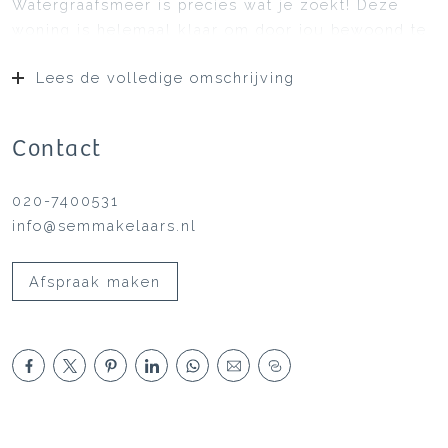
Watergraafsmeer is precies wat je zoekt! Deze
woning is helemaal klaar om door jou bewoond te
worden. De woning is in 2009 compleet
Lees de volledige omschrijving
gerenoveerd en er is ook een nieuwe keuken
geplaatst.
Contact
020-7400531
info@semmakelaars.nl
Afspraak maken