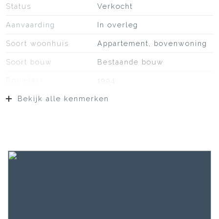
Status
Verkocht
Aanvaarding
In overleg
Soort woonhuis
Appartement, bovenwoning
Soort bouw
Bestaande bouw
Bouwjaar
1994
Bekijk alle kenmerken
Oppervlakten en inhoud
Wonen
60 m²
Gebouwgebonden Buitenruimte
7 m²
Externe bergruimte
3 m²
Inhoud
180 m³
Indeling