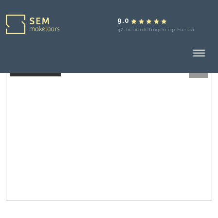
9.0
42 beoordelingen op Funda
Verkocht