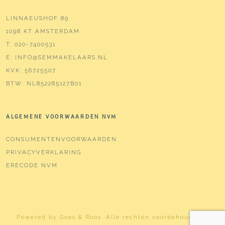
LINNAEUSHOF 89
1098 KT AMSTERDAM
T:
020-7400531
E:
INFO@SEMMAKELAARS.NL
KVK:
56725507
BTW:
NL852285127B01
ALGEMENE VOORWAARDEN NVM
CONSUMENTENVOORWAARDEN
PRIVACYVERKLARING
ERECODE NVM
Powered by
Goes & Roos
.
Alle rechten voorbehouden
. |