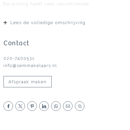
De woning heeft veel verschillende
gebruiksmogelijkheden; is momenteel deels als
werkruimte in gebruik en centraal in de woning,
Lees de volledige omschrijving
deels een verhoogd platform, worden
muziekuitvoeringen gegeven.
Momenteel heeft de woning twee slaapkamers, uit
Contact
te breiden tot drie slaapkamers, maar ook de
mogelijkheid tot het “optoppen” met een derde
020-7400531
verdieping waar de woning al op is voorbereid of
info@semmakelaars.nl
het, deels, dichtzetten van de vide voor nog meer
woonoppervlakte. Een woning waar enorm veel
Afspraak maken
liefde en creativiteit in is gestoken!
De woning is zongericht op de kavel gebouwd;
deze heeft een diepte van 27 meter en is bijna 10
meter breed met aan de zijkant ruimte voor
meerdere auto’s en aan de achterzijde de
beschutte en zeer fraai aangelegde tuin om, naar
keuze, in de zomer van de zon te genieten of