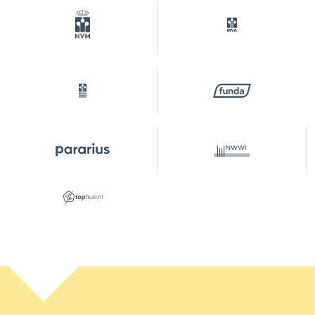
Buitenruimte
Tuin
Achtertuin, voortuin, zijtuin
Achtertuin
104 m²
Ligging tuin
Noordwest
Parkeergelegenheid
Soort parkeergelegenheid
Betaald parkeren, op eigen
terrein, openbaar parkeren