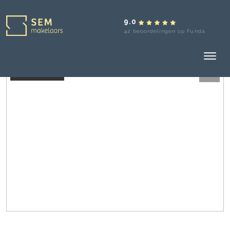
9.0
42 beoordelingen op Funda
Verkocht