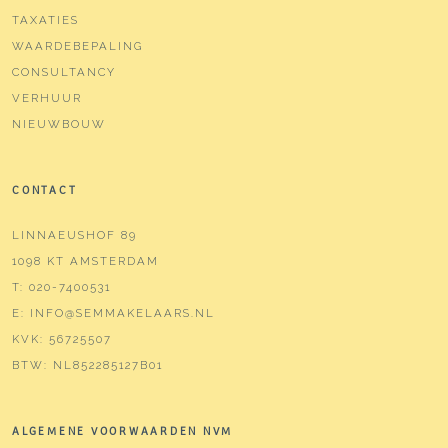
TAXATIES
WAARDEBEPALING
CONSULTANCY
VERHUUR
NIEUWBOUW
CONTACT
LINNAEUSHOF 89
1098 KT AMSTERDAM
T:
020-7400531
E:
INFO@SEMMAKELAARS.NL
KVK:
56725507
BTW:
NL852285127B01
ALGEMENE VOORWAARDEN NVM