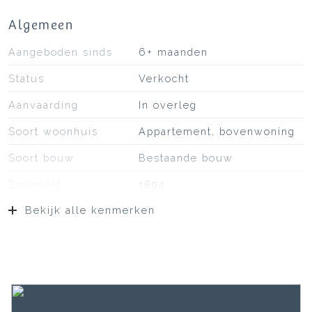
Algemeen
Aangeboden sinds
6+ maanden
Status
Verkocht
Aanvaarding
In overleg
Soort woonhuis
Appartement, bovenwoning
Soort bouw
Bestaande bouw
Bouwjaar
1894
Bekijk alle kenmerken
Soort dak
Bitumineuze dakbedekking,
pannen
Ligging
Aan drukke weg, in centrum
Oppervlakten en inhoud