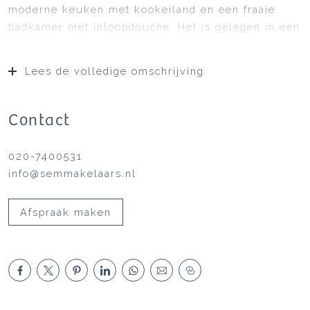
moderne keuken met kookeiland en een fraaie
badkamer met inloopdouche. Het is gelegen in een
goed onderhouden complex met lift en bevindt
zich in een rustige woonomgeving, terwijl het
Lees de volledige omschrijving
strand, het park, winkels en openbaar vervoer zich
om de hoek bevinden. Een ideale locatie – kom
snel kijken!
Contact
020-7400531
info@semmakelaars.nl
Afspraak maken