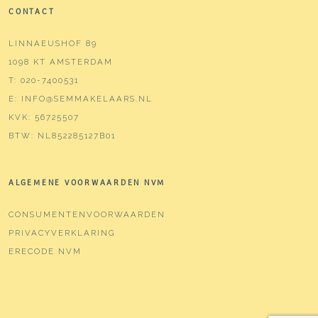
CONTACT
LINNAEUSHOF 89
1098 KT AMSTERDAM
T:
020-7400531
E:
INFO@SEMMAKELAARS.NL
KVK:
56725507
BTW:
NL852285127B01
ALGEMENE VOORWAARDEN NVM
CONSUMENTENVOORWAARDEN
PRIVACYVERKLARING
ERECODE NVM