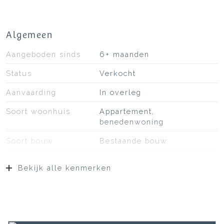
Algemeen
Aangeboden sinds
6+ maanden
Status
Verkocht
Aanvaarding
In overleg
Soort woonhuis
Appartement,
benedenwoning
Soort bouw
Bestaande bouw
Bouwjaar
2008
Bekijk alle kenmerken
Ligging
Aan rustige weg, in
woonwijk
Oppervlakten en inhoud