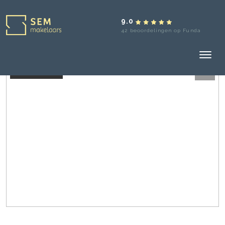
9.0
42 beoordelingen op Funda
Verkocht