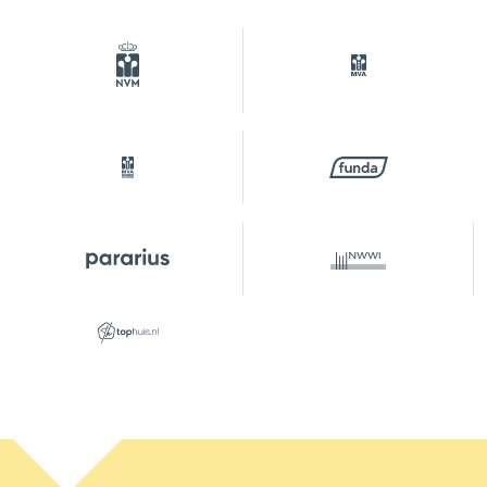
Parkeergelegenheid
Soort parkeergelegenheid
Betaald parkeren, openbaar
parkeren,
parkeervergunningen