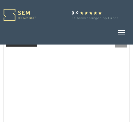
9.0
42 beoordelingen op Funda
Verkocht