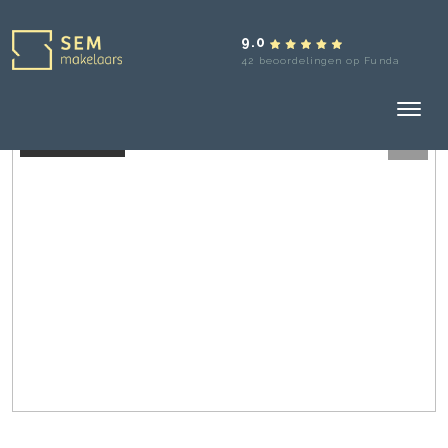
9.0
42 beoordelingen op Funda
Verkocht