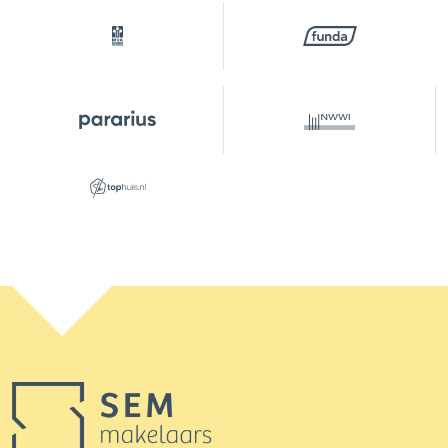
Capaciteit
1 auto
Voorzieningen
Elektra, elektrische deur
Parkeergelegenheid
Soort parkeergelegenheid
Betaald parkeren, openbaar
parkeren