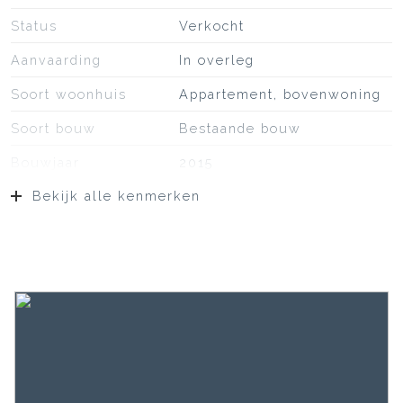
Status
Verkocht
Aanvaarding
In overleg
Soort woonhuis
Appartement, bovenwoning
Soort bouw
Bestaande bouw
Bouwjaar
2015
Bekijk alle kenmerken
Soort dak
Bitumineuze dakbedekking
Ligging
Aan rustige weg, in
woonwijk, vrij uitzicht
Oppervlakten en inhoud
Wonen
43 m²
Inhoud
125 m³