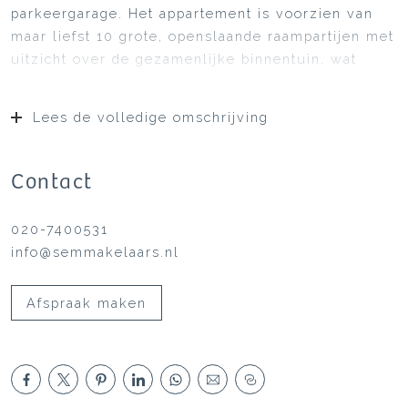
parkeergarage. Het appartement is voorzien van
maar liefst 10 grote, openslaande raampartijen met
uitzicht over de gezamenlijke binnentuin, wat
zorgt voor een enorme lichtinval en een ruimtelijk
gevoel en als groot voordeel, geen geluid van
Lees de volledige omschrijving
verkeer of winkelend publiek. Ideaal gelegen
boven het winkelcentrum van IJburg en in een
kwartier bent u op Amsterdam Centraal!
Contact
De woning is in 2016 volledig gerenoveerd met
een nieuwe luxe inbouwkeuken, badkamer,
020-7400531
vloerverwarming en lichtplan!
info@semmakelaars.nl
INDELING
Gezamenlijke entree met lift en trappenhuis.
Afspraak maken
Het appartement is gelegen op de tweede
verdieping met een ruime entree/hal met
garderobe, moderne toiletruimte en toegang tot
alle vertrekken. Riante woonkamer met grote