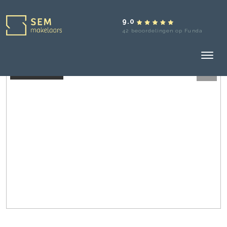
9.0
42 beoordelingen op Funda
Verkocht