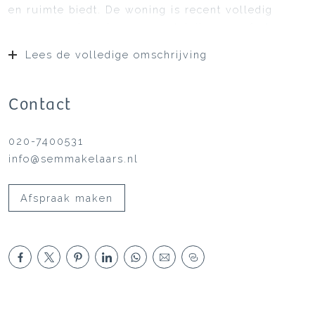
en ruimte biedt. De woning is recent volledig
gerenoveerd, met oog voor detail en comfort,
waardoor u kunt genieten van een moderne en
Lees de volledige omschrijving
stijlvolle leefomgeving. Ideaal voor wie op zoek is
naar luxe wonen in een bruisende omgeving, met
alle voorzieningen binnen handbereik.
Contact
020-7400531
info@semmakelaars.nl
Afspraak maken