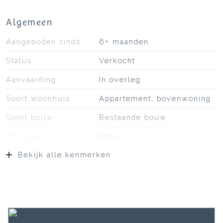
Algemeen
Aangeboden sinds
6+ maanden
Status
Verkocht
Aanvaarding
In overleg
Soort woonhuis
Appartement, bovenwoning
Soort bouw
Bestaande bouw
Bouwjaar
1924
Bekijk alle kenmerken
Soort dak
Bitumineuze dakbedekking
Ligging
Aan rustige weg, in centrum
Oppervlakten en inhoud
Wonen
100 m²