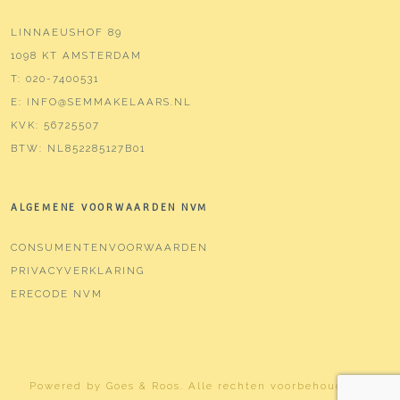
LINNAEUSHOF 89
1098 KT AMSTERDAM
T:
020-7400531
E:
INFO@SEMMAKELAARS.NL
KVK:
56725507
BTW:
NL852285127B01
ALGEMENE VOORWAARDEN NVM
CONSUMENTENVOORWAARDEN
PRIVACYVERKLARING
ERECODE NVM
Powered by
Goes & Roos
.
Alle rechten voorbehouden
. |