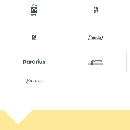
Soort parkeergelegenheid
Betaald parkeren, openbaar
parkeren,
parkeervergunningen