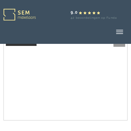
9.0
42 beoordelingen op Funda
Verkocht