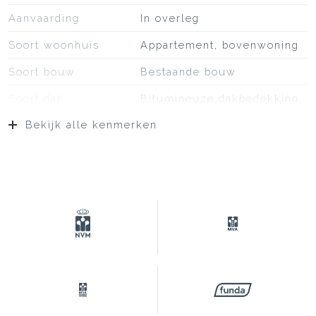
Aanvaarding
In overleg
Soort woonhuis
Appartement, bovenwoning
Soort bouw
Bestaande bouw
Soort dak
Bitumineuze dakbedekking,
pannen
Bekijk alle kenmerken
Ligging
In centrum
Oppervlakten en inhoud
Wonen
108 m²
Overige inpandige ruimte
1 m²
Gebouwgebonden Buitenruimte
40 m²
Inhoud
374 m³