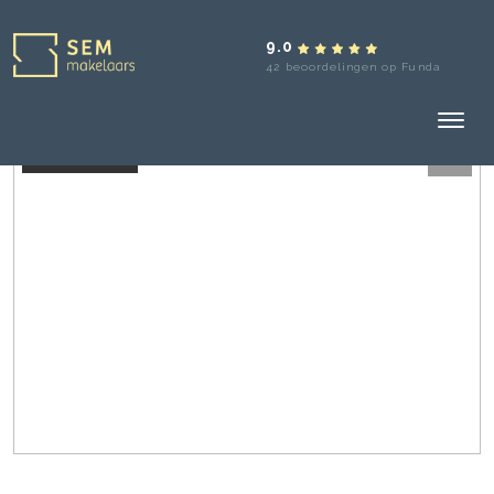
9.0
42 beoordelingen op Funda
Verkocht