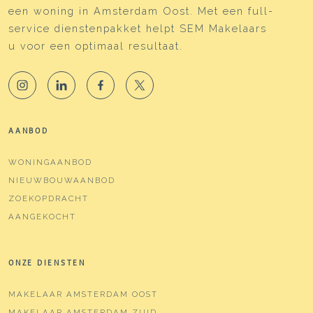
een woning in Amsterdam Oost. Met een full-
Warm water
Cv ketel, zonneboiler
service dienstenpakket helpt SEM Makelaars
u voor een optimaal resultaat.
Kadastrale gegevens
Perceelnaam
Amsterdam S 9883
Eigendomssituatie
Volle eigendom
AANBOD
Perceel
ASD15-S-9883
WONINGAANBOD
Buitenruimte
NIEUWBOUWAANBOD
ZOEKOPDRACHT
Tuin
Zonneterras
AANGEKOCHT
Zonneterras
36 m²
Ligging tuin
Zuidwest
ONZE DIENSTEN
MAKELAAR AMSTERDAM OOST
Parkeergelegenheid
MAKELAAR AMSTERDAM ZUID