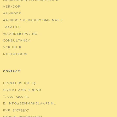
Soort parkeergelegenheid
Betaald parkeren, openbaar
VERKOOP
parkeren,
AANKOOP
parkeervergunningen
AANKOOP-VERKOOPCOMBINATIE
TAXATIES
WAARDEBEPALING
CONSULTANCY
VERHUUR
NIEUWBOUW
CONTACT
LINNAEUSHOF 89
1098 KT AMSTERDAM
T:
020-7400531
E:
INFO@SEMMAKELAARS.NL
KVK:
56725507
BTW:
NL852285127B01