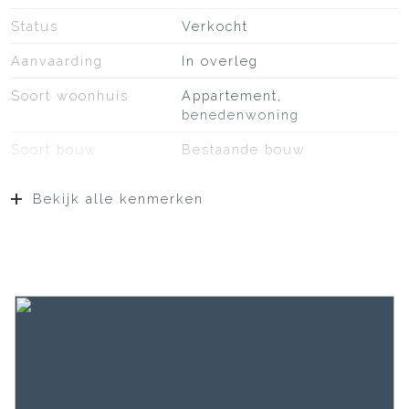
Status
Verkocht
Aanvaarding
In overleg
Soort woonhuis
Appartement,
benedenwoning
Soort bouw
Bestaande bouw
Bouwjaar
1925
Bekijk alle kenmerken
Soort dak
Bitumineuze dakbedekking,
pannen
Ligging
Aan rustige weg, in
woonwijk
Oppervlakten en inhoud
Wonen
92 m²