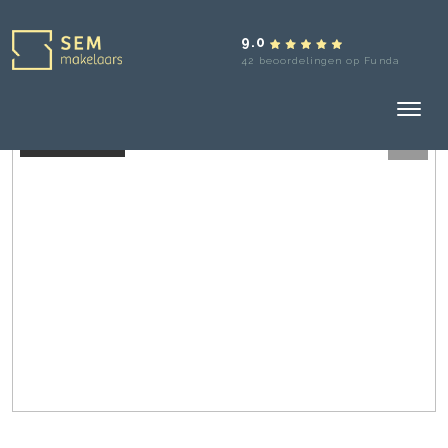
9.0
42 beoordelingen op Funda
Verkocht