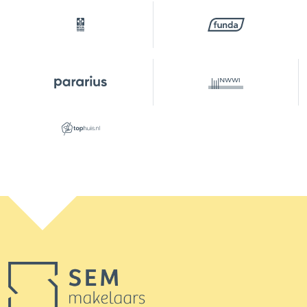
Achtertuin
44 m²
Ligging tuin
Zuidwest
Parkeergelegenheid
Soort parkeergelegenheid
Betaald parkeren, openbaar
parkeren,
parkeervergunningen