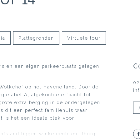
ia
Plattegronden
Virtuele tour
C
ers en een eigen parkeerplaats gelegen
02
 Wotkehof op het Haveneiland. Door de
in
gielabel A, afgekochte erfpacht tot
grote extra berging in de ondergelegen
 dit een perfect familiehuis waar
t is het een ideale plek voor
lafstand liggen winkelcentrum IJburg