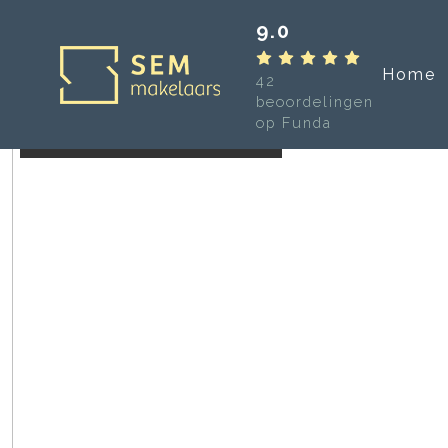
9.0
Home
42
beoordelingen
op Funda
Verkocht onder voorbehoud