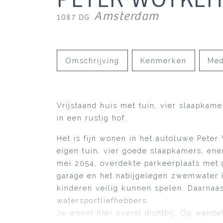
Amsterdam
1087 DG
Omschrijving
Kenmerken
Med
Vrijstaand huis met tuin, vier slaapkam
in een rustig hof.
Het is fijn wonen in het autoluwe Peter
eigen tuin, vier goede slaapkamers, ener
mei 2054, overdekte parkeerplaats met 
garage en het nabijgelegen zwemwater is
kinderen veilig kunnen spelen. Daarnaas
watersportliefhebbers.
Je woont hier overal dichtbij. Op wande