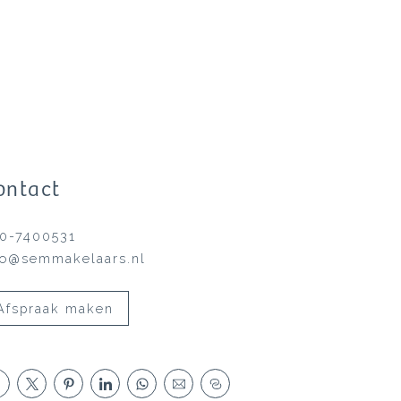
ontact
0-7400531
fo@semmakelaars.nl
Afspraak maken