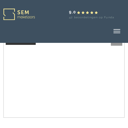
9.0
42 beoordelingen op Funda
Verkocht