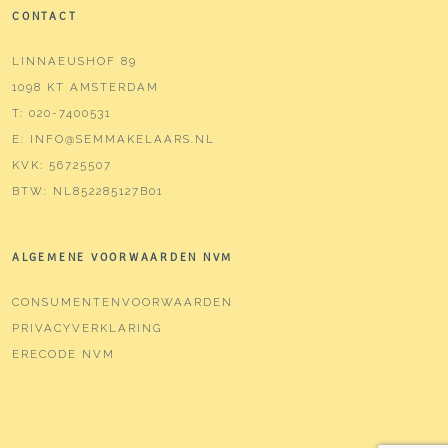
CONTACT
LINNAEUSHOF 89
1098 KT AMSTERDAM
T:
020-7400531
E:
INFO@SEMMAKELAARS.NL
KVK:
56725507
BTW:
NL852285127B01
ALGEMENE VOORWAARDEN NVM
CONSUMENTENVOORWAARDEN
PRIVACYVERKLARING
ERECODE NVM