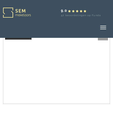
9.0
42 beoordelingen op Funda
Verkocht