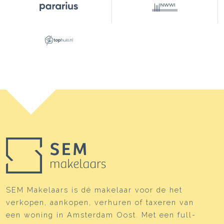
woning;
• Zonnig balkon van ca. 6 m² op het zuiden;
• Vrij uitzicht aan de levendige voorzijde;
• Canon afgekocht tot half maart 2066;
• Goed georganiseerde VvE;
• Lift aanwezig;
• Luxe afgewerkte woning met veel lichtinval;
• Gelegen nabij de Urban Sport Zone;
• Mooie binnendeuren met hoogwaardig beslag;
• Nette laminaatvloer;
• Twee eigen plekken in de gemeenschappelijke
fietsenberging;
• Inpandige berging t.b.v. wasmachine/droger en
voorraad;
• Lift, trappenhuis en gemeenschappelijke
SEM Makelaars is dé makelaar voor de het
fietsenberging aanwezig;
verkopen, aankopen, verhuren of taxeren van
• Groene en waterrijke omgeving nabij
een woning in Amsterdam Oost. Met een full-
Amsterdam-Oost;