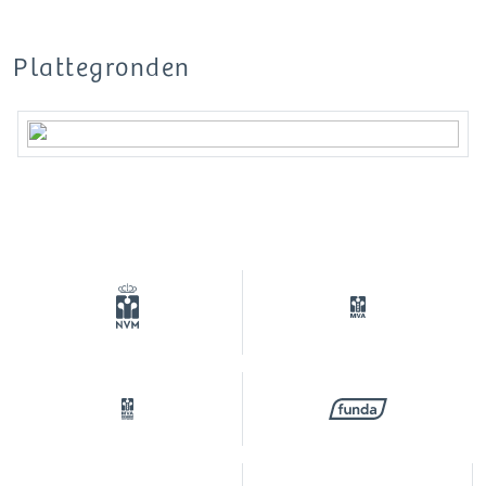
Door de gehele woning ligt een nette
laminaatvloer met comfortabele vloerverwarming.
Plattegronden
VERENIGING VAN EIGENAREN:
De “VvE Gebouw The Dock” te Amsterdam is goed
georganiseerd en professioneel beheerd door
MVGM. Er is een meerjarenonderhoudsplan
aanwezig, een reservefonds voor groot onderhoud,
een collectieve opstalverzekering en er wordt
regelmatig vergaderd. De maandelijkse bijdrage
bedraagt € 107,73.
BIJZONDERHEDEN:
• Bouwjaar 2017, met SWK-garantie;
• Gelegen in het moderne complex The Dock;
• Instapklaar appartement;
• Energielabel A, lage energielasten;
• Comfortabele vloerverwarming door de gehele