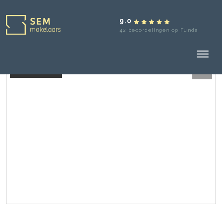
9.0
42 beoordelingen op Funda
Verkocht