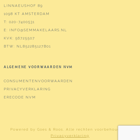
LINNAEUSHOF 89
1098 KT AMSTERDAM
T:
020-7400531
E:
INFO@SEMMAKELAARS.NL
KVK:
56725507
BTW:
NL852285127B01
ALGEMENE VOORWAARDEN NVM
CONSUMENTENVOORWAARDEN
PRIVACYVERKLARING
ERECODE NVM
Powered by
Goes & Roos
.
Alle rechten voorbehouden
. |
Privacyverklaring