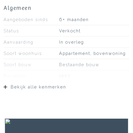
Algemeen
Aangeboden sinds
6+ maanden
Status
Verkocht
Aanvaarding
In overleg
Soort woonhuis
Appartement, bovenwoning
Soort bouw
Bestaande bouw
Bouwjaar
1902
Bekijk alle kenmerken
Ligging
In centrum
Oppervlakten en inhoud
Wonen
65 m²
Gebouwgebonden Buitenruimte
7 m²