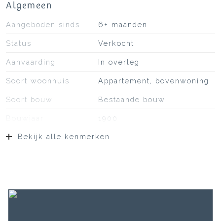
Algemeen
Aangeboden sinds
6+ maanden
Status
Verkocht
Aanvaarding
In overleg
Soort woonhuis
Appartement, bovenwoning
Soort bouw
Bestaande bouw
Bouwjaar
1900
Bekijk alle kenmerken
Soort dak
Bitumineuze dakbedekking
Ligging
In woonwijk
Oppervlakten en inhoud
Wonen
81 m²
Gebouwgebonden Buitenruimte
4 m²