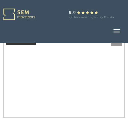
9.0
42 beoordelingen op Funda
Verkocht