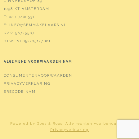
LINNAEUSHOF 89
1098 KT AMSTERDAM
T:
020-7400531
E:
INFO@SEMMAKELAARS.NL
KVK:
56725507
BTW:
NL852285127B01
ALGEMENE VOORWAARDEN NVM
CONSUMENTENVOORWAARDEN
PRIVACYVERKLARING
ERECODE NVM
Powered by
Goes & Roos
.
Alle rechten voorbehouden
. |
Privacyverklaring