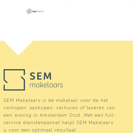
Tuin
Achtertuin
Achtertuin
37 m²
Ligging tuin
Zuidoost
Parkeergelegenheid
Soort parkeergelegenheid
Betaald parkeren, openbaar
parkeren,
parkeervergunningen
SEM Makelaars is dé makelaar voor de het
verkopen, aankopen, verhuren of taxeren van
een woning in Amsterdam Oost. Met een full-
service dienstenpakket helpt SEM Makelaars
u voor een optimaal resultaat.