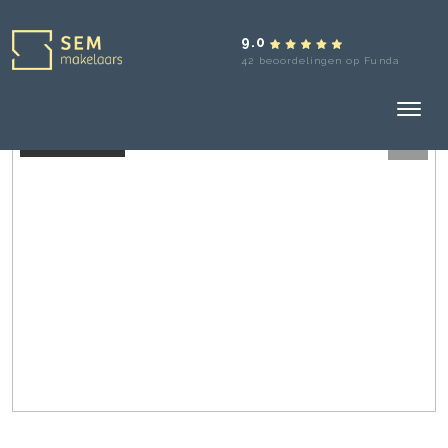
9.0
42 beoordelingen op Funda
Verkocht