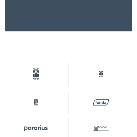
Isolatie
Dubbel glas, hr glas
Verwarming
Cv ketel
Warm water
Cv ketel
Cv-ketel
Intergas HR-107 (gas
gestookt combiketel uit
2016, eigendom)
Kadastrale gegevens
Perceelnaam
Amsterdam O 5181
Eigendomssituatie
Volle eigendom
Perceel
ASD11-O-5181
Buitenruimte