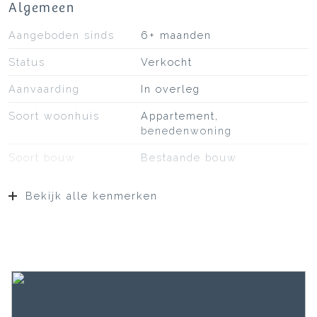
Algemeen
Aangeboden sinds
6+ maanden
Status
Verkocht
Aanvaarding
In overleg
Soort woonhuis
Appartement,
benedenwoning
Soort bouw
Bestaande bouw
Ligging
Aan rustige weg, aan
Bekijk alle kenmerken
vaarwater, aan water, in
centrum, vrij uitzicht
Oppervlakten en inhoud
Wonen
81 m²
Overige inpandige ruimte
8 m²