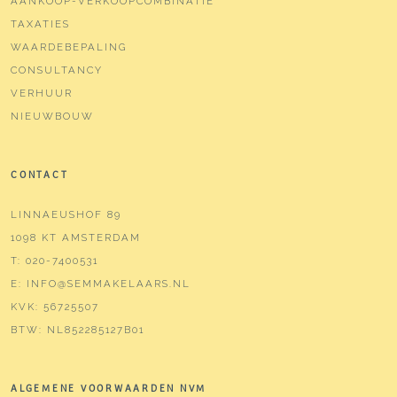
AANKOOP-VERKOOPCOMBINATIE
TAXATIES
WAARDEBEPALING
CONSULTANCY
VERHUUR
NIEUWBOUW
CONTACT
LINNAEUSHOF 89
1098 KT AMSTERDAM
T:
020-7400531
E:
INFO@SEMMAKELAARS.NL
KVK:
56725507
BTW:
NL852285127B01
ALGEMENE VOORWAARDEN NVM